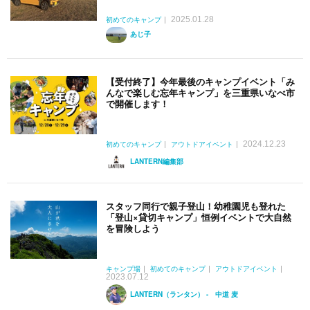
2025.01.28
初めてのキャンプ
あじ子
【受付終了】今年最後のキャンプイベント「み
んなで楽しむ忘年キャンプ」を三重県いなべ市
で開催します！
2024.12.23
初めてのキャンプ
アウトドアイベント
LANTERN編集部
スタッフ同行で親子登山！幼稚園児も登れた
「登山×貸切キャンプ」恒例イベントで大自然
を冒険しよう
キャンプ場
初めてのキャンプ
アウトドアイベント
2023.07.12
LANTERN（ランタン） - 中道 麦