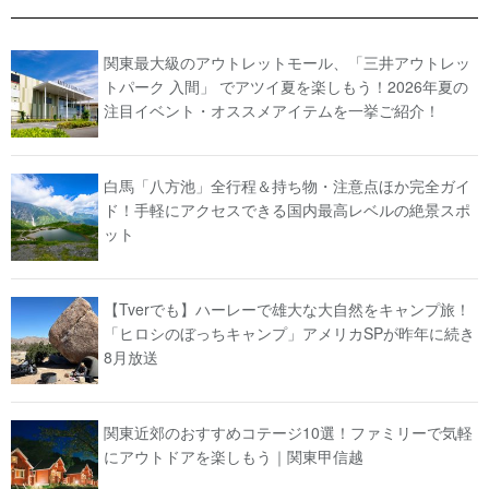
関東最大級のアウトレットモール、「三井アウトレッ
トパーク 入間」 でアツイ夏を楽しもう！2026年夏の
注目イベント・オススメアイテムを一挙ご紹介！
白馬「八方池」全行程＆持ち物・注意点ほか完全ガイ
ド！手軽にアクセスできる国内最高レベルの絶景スポ
ット
【Tverでも】ハーレーで雄大な大自然をキャンプ旅！
「ヒロシのぼっちキャンプ」アメリカSPが昨年に続き
8月放送
関東近郊のおすすめコテージ10選！ファミリーで気軽
にアウトドアを楽しもう｜関東甲信越