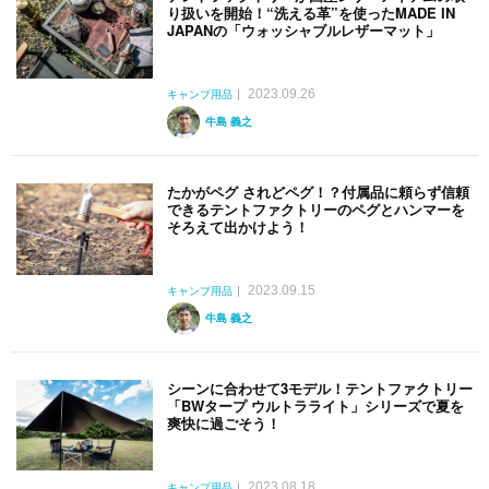
り扱いを開始！“洗える革”を使ったMADE IN
JAPANの「ウォッシャブルレザーマット」
2023.09.26
キャンプ用品
牛島 義之
たかがペグ されどペグ！？付属品に頼らず信頼
できるテントファクトリーのペグとハンマーを
そろえて出かけよう！
2023.09.15
キャンプ用品
牛島 義之
シーンに合わせて3モデル！テントファクトリー
「BWタープ ウルトラライト」シリーズで夏を
爽快に過ごそう！
2023.08.18
キャンプ用品