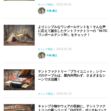
2023.03.31
キャンプ用品
牛島 義之
よりシンプルなワンポールテントを！そんな声
に応えて誕生したテントファクトリーの「Hi-TC
ワンポールテントR1」をチェック！
2023.02.26
キャンプ用品
牛島 義之
テントファクトリー「プライユニット」シリー
ズのテーブルは、屋内外問わず、さまざまなシ
ーンで大活躍！
2023.02.15
キャンプ用品
キャンプ小物やウェアの収納に。テントファク
トリーの新シリーズ「OUTFIT」ポーチ&パック