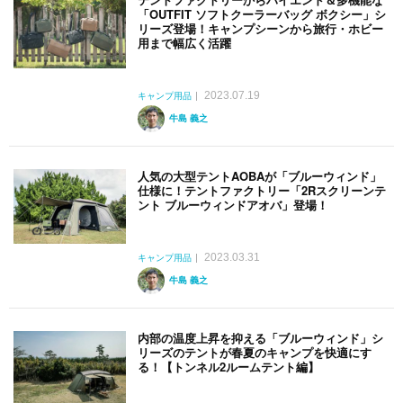
「OUTFIT ソフトクーラーバッグ ボクシー」シ
リーズ登場！キャンプシーンから旅行・ホビー
用まで幅広く活躍
2023.07.19
キャンプ用品
牛島 義之
人気の大型テントAOBAが「ブルーウィンド」
仕様に！テントファクトリー「2Rスクリーンテ
ント ブルーウィンドアオバ」登場！
2023.03.31
キャンプ用品
牛島 義之
内部の温度上昇を抑える「ブルーウィンド」シ
リーズのテントが春夏のキャンプを快適にす
る！【トンネル2ルームテント編】