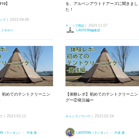
19】
を、アルペンアウトドアーズに聞きまし
た！
2023.09.06
ップ
2024.11.07
キャンプ用品
ュトモロー
LANTERN編集部
】初めてのテントクリーニン
【体験レポ】初めてのテントクリーニン
-
グー②発注編ー
2023.03.12
2023.02.28
ウ
キャンプノウハウ
ERN（ランタン） - 中道 麦
LANTERN（ランタン） - 中道 麦