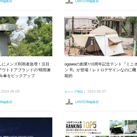
ERN編集部
LANTERN編集部
しにメンズ利用者急増！注目
ogawaの創業110周年記念テント『ミニ
アウトドアブランドの“晴雨兼
ン R』が登場！レトロデザインなのに機
たみ傘をピックアップ
能的
2024.08.09
2024.06.07
キャンプ用品
ERN編集部
LANTERN編集部