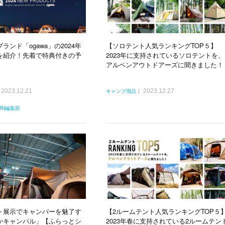
ランド「ogawa」の2024年
【ソロテント人気ランキングTOP５】
を紹介！先着で特典付きの予
2023年に支持されているソロテントを、
アルペンアウトドアーズに聞きました！
2023.12.21
2023.12.27
キャンプ用品
ERN編集部
ト展示でキャンパーを魅了す
【2ルームテント人気ランキングTOP５
かキャンパル」【ふらっとシ
2023年春に支持されている2ルームテン