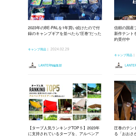
2023年のBE-PALを1年買い続けたので付
信頼の国産ブ
録のキャンプギアを並べたら“圧巻”だった
新作テント
約受付中
2024.02.29
キャンプ用品
キャンプ用品
LANTERN編集部
LANT
【タープ人気ランキングTOP５】2023年
圧巻のテン
に支持されているタープを、アルペンア
る「おおさ