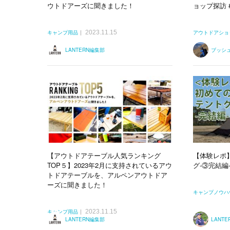
ウトドアーズに聞きました！
ョップ探訪 #
2023.11.15
キャンプ用品
アウトドアショ
LANTERN編集部
ブッシ
【アウトドアテーブル人気ランキング
【体験レポ
TOP５】2023年2月に支持されているアウ
グ-③完結編
トドアテーブルを、アルペンアウトドア
ーズに聞きました！
キャンプノウハ
2023.11.15
キャンプ用品
LANTERN編集部
LANT