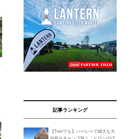
オ
記事ランキング
【Tverでも】ハーレーで雄大な大
自然をキャンプ旅！「ヒロシのぼ