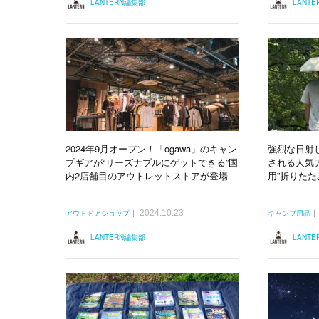
LANTERN編集部
LANT
2024年9月オープン！「ogawa」のキャン
強烈な日射
プギアが“リーズナブルにゲットできる”国
される人気
内2店舗目のアウトレットストアが登場
用”折りた
2024.10.23
アウトドアショップ
キャンプ用品
LANTERN編集部
LANT