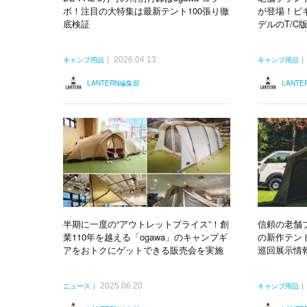
ボ！注目の大特集は最新テント100張り徹
が登場！ビ
底検証
デルのT/C
2026.04.13
キャンプ用品
キャンプ用品
LANTERN編集部
LANT
半期に一度の“アウトレットプライス”！創
信頼の老舗ブ
業110年を越える「ogawa」のキャンプギ
の新作テン
アをおトクにゲットできる販売会を実施
巡回展示情
2025.06.20
ニュース
キャンプ用品