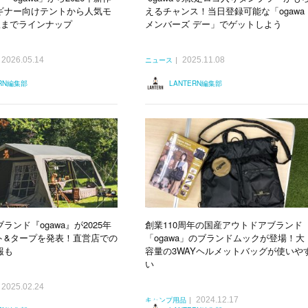
ギナー向けテントから人気モ
えるチャンス！当日登録可能な「ogawa
版までラインナップ
メンバーズ デー」でゲットしよう
2026.05.14
2025.11.08
ニュース
ERN編集部
LANTERN編集部
ランド『ogawa』が2025年
創業110周年の国産アウトドアブランド
ト&タープを発表！直営店での
「ogawa」のブランドムックが登場！大
報も
容量の3WAYヘルメットバッグが使いや
い
2025.02.24
2024.12.17
キャンプ用品