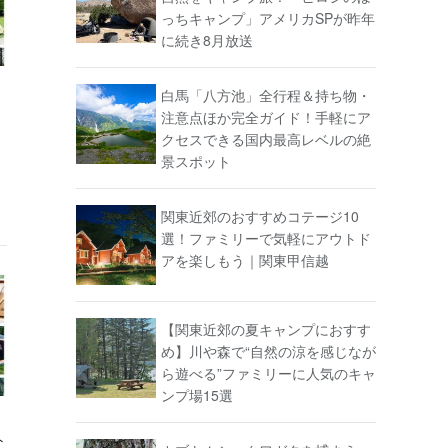
っちキャンプ」アメリカSPが昨年
に続き8月放送
白馬「八方池」全行程＆持ち物・
注意点ほか完全ガイド！手軽にア
クセスできる国内最高レベルの絶
景スポット
関東近郊のおすすめコテージ10
選！ファミリーで気軽にアウトド
アを楽しもう｜関東甲信越
【関東近郊の夏キャンプにおすす
め】川や森で“自然の涼を感じなが
ら遊べる”ファミリーに人気のキャ
ンプ場15選
】
ト