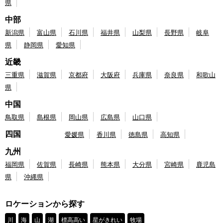
県
中部
新潟県
富山県
石川県
福井県
山梨県
長野県
岐阜
県
静岡県
愛知県
近畿
三重県
滋賀県
京都府
大阪府
兵庫県
奈良県
和歌山
県
中国
鳥取県
島根県
岡山県
広島県
山口県
四国
愛媛県
香川県
徳島県
高知県
九州
福岡県
佐賀県
長崎県
熊本県
大分県
宮崎県
鹿児島
県
沖縄県
ロケーションから探す
川
海
山
湖
標高高い
星がきれい
牧場