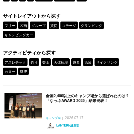
サイトレイアウトから探す
フリー
区画
グループ
貸切
コテージ
グランピング
キャンピングカー
アクティビティから探す
アスレチック
釣り
登山
天体観測
遊具
温泉
サイクリング
カヌー
SUP
全国2,400以上のキャンプ場から選ばれたのは？
「なっぷAWARD 2025」結果発表！
2026.07.17
キャンプ場
LANTERN編集部