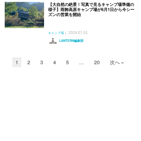
【大自然の絶景！写真で見るキャンプ場準備の
様子】雨飾高原キャンプ場が6月1日から今シー
ズンの営業を開始
2024.07.01
キャンプ場
LANTERN編集部
1
2
3
4
5
…
20
次へ »