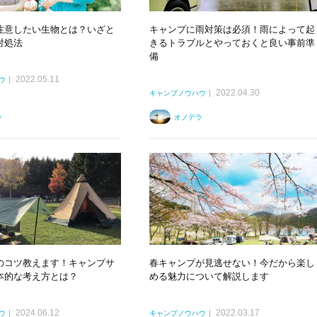
注意したい生物とは？いざと
キャンプに雨対策は必須！雨によって起
対処法
きるトラブルとやっておくと良い事前準
備
2022.05.11
ウ
2022.04.30
キャンプノウハウ
ラ
オノデラ
のコツ教えます！キャンプサ
春キャンプが見逃せない！今だから楽し
本的な考え方とは？
める魅力について解説します
2024.06.12
2022.03.17
ウ
キャンプノウハウ