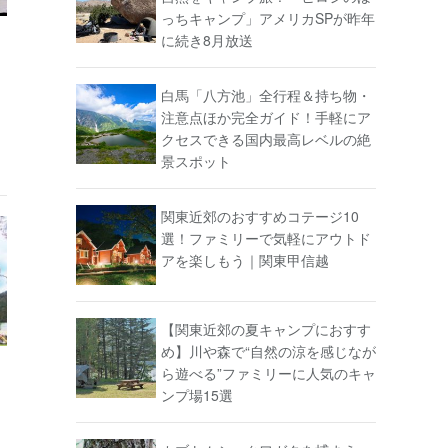
っちキャンプ」アメリカSPが昨年
に続き8月放送
白馬「八方池」全行程＆持ち物・
注意点ほか完全ガイド！手軽にア
クセスできる国内最高レベルの絶
景スポット
関東近郊のおすすめコテージ10
選！ファミリーで気軽にアウトド
アを楽しもう｜関東甲信越
【関東近郊の夏キャンプにおすす
め】川や森で“自然の涼を感じなが
ら遊べる”ファミリーに人気のキャ
ンプ場15選