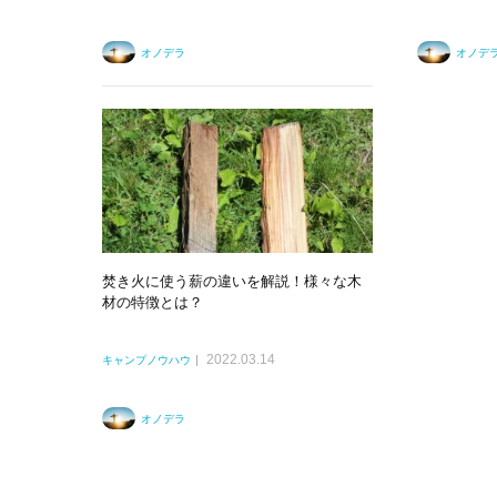
オノデラ
オノデ
焚き火に使う薪の違いを解説！様々な木
材の特徴とは？
2022.03.14
キャンプノウハウ
オノデラ