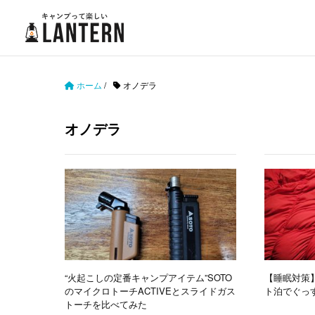
ホーム
/
オノデラ
オノデラ
“火起こしの定番キャンプアイテム”SOTO
【睡眠対策
のマイクロトーチACTIVEとスライドガス
ト泊でぐっ
トーチを比べてみた