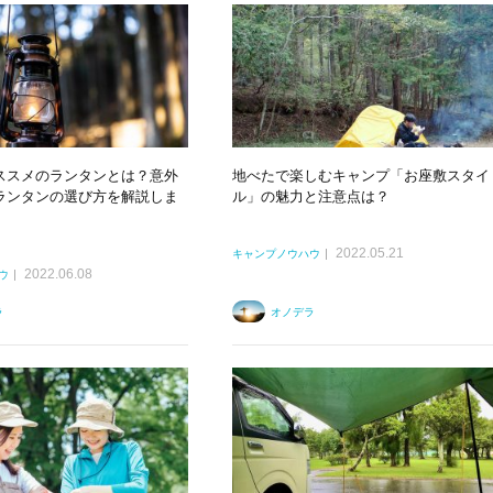
ススメのランタンとは？意外
地べたで楽しむキャンプ「お座敷スタイ
ランタンの選び方を解説しま
ル」の魅力と注意点は？
2022.05.21
キャンプノウハウ
2022.06.08
ウ
ラ
オノデラ