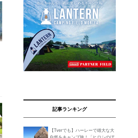
記事ランキング
【Tverでも】ハーレーで雄大な大
自然をキャンプ旅！「ヒロシのぼ