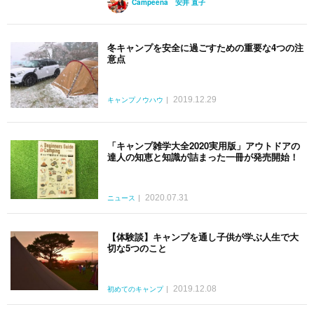
Campeena 安井 直子
冬キャンプを安全に過ごすための重要な4つの注
意点
2019.12.29
キャンプノウハウ
「キャンプ雑学大全2020実用版」アウトドアの
達人の知恵と知識が詰まった一冊が発売開始！
2020.07.31
ニュース
【体験談】キャンプを通し子供が学ぶ人生で大
切な5つのこと
2019.12.08
初めてのキャンプ