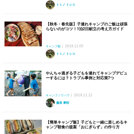
トミノ トシコ
【秋冬・春先版】子連れキャンプのご飯は頑張
らないのがコツ！1泊2日献立の考え方ガイド
2019.11.05
キャンプ飯
トミノ トシコ
やんちゃ過ぎる子どもを連れてキャンプデビュ
ーするには？トラブル事例と対応策7つ
2019.11.12
キャンプノウハウ
藤原 摩耶
【簡単キャンプ飯】子どもと一緒に楽しめるキ
ャンプ朝食の提案「おにぎらず」の作り方