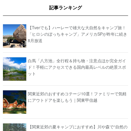
記事ランキング
【Tverでも】ハーレーで雄大な大自然をキャンプ旅！
「ヒロシのぼっちキャンプ」アメリカSPが昨年に続き
8月放送
白馬「八方池」全行程＆持ち物・注意点ほか完全ガイ
ド！手軽にアクセスできる国内最高レベルの絶景スポ
ット
関東近郊のおすすめコテージ10選！ファミリーで気軽
にアウトドアを楽しもう｜関東甲信越
【関東近郊の夏キャンプにおすすめ】川や森で“自然の