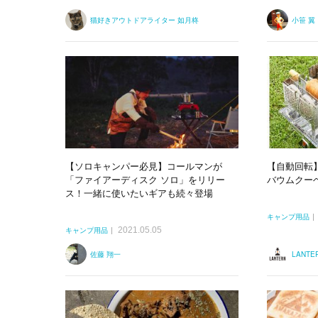
猫好きアウトドアライター 如月柊
小笹 翼
【ソロキャンパー必見】コールマンが
【自動回転】
「ファイアーディスク ソロ」をリリー
バウムクー
ス！一緒に使いたいギアも続々登場
キャンプ用品
2021.05.05
キャンプ用品
佐藤 翔一
LANT