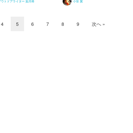
アウトドアライター 如月柊
小笹 翼
4
5
6
7
8
9
次へ »