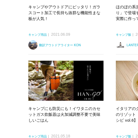
キャンプやアウトドアにピッタリ！ガラ
ほのぼの系
スコート加工で長持ち抜群な機能性まな
り」で登場
板が人気！
実際に作っ
2021.06.09
2
キャンプ用品
キャンプ飯
翻訳アウトドアライター KON
LANT
キャンプにも防災にも！イワタニのカセ
イタリアの
ットガス炊飯器は火加減調整不要で美味
のリゾット
しいごはん
シピ vol.6】
2021.05.18
2
キャンプ用品
キャンプ飯