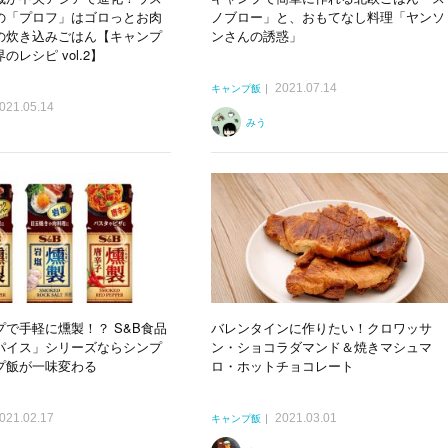
の「プロフ」はゴロっとお肉
ノブロー」と、おもてなし料理「ヤンソ
の炊き込みごはん【キャンプ
ンさんの誘惑」
レシピ vol.2】
2021.07.14
キャンプ飯
021.05.14
みう
で手軽に燻製！？ S&B食品
バレンタインに作りたい！クロワッサ
パイス」シリーズならシンプ
ン・ショコラダマンド＆焼きマシュマ
プ飯が一味変わる
ロ・ホットチョコレート
021.02.17
2021.03.01
キャンプ飯