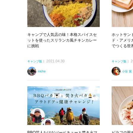
キャンプで人気店の味！本格スパイスセ
ホットサン
ットを使ったスリランカ風チキンカレー
ド・アメリ
に挑戦
でつくる世界の
2021.04.30
2
キャンプ飯
キャンプ飯
miche
小笹 翼
BBQ芸人たけだバーベキューと焚き火マ
ピラフの親