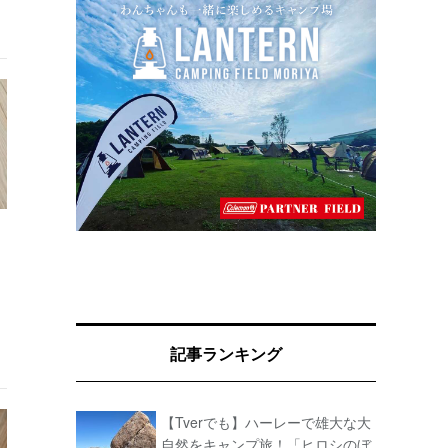
】
記事ランキング
【Tverでも】ハーレーで雄大な大
自然をキャンプ旅！「ヒロシのぼ