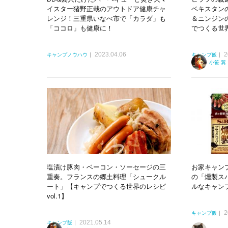
イスター猪野正哉のアウトドア健康チャ
ベキスタン
レンジ！三重県いなべ市で「カラダ」も
＆ニンジン
「ココロ」も健康に！
でつくる世界の
2023.04.06
2
キャンプノウハウ
キャンプ飯
小笹 翼
塩漬け豚肉・ベーコン・ソーセージの三
お家キャンプ
重奏。フランスの郷土料理「シュークル
の「燻製ス
ート」【キャンプでつくる世界のレシピ
ルなキャン
vol.1】
2
キャンプ飯
2021.05.14
キャンプ飯