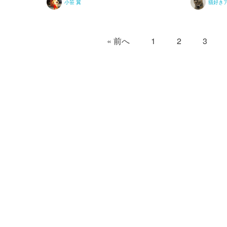
小笹 翼
猫好き
« 前へ
1
2
3