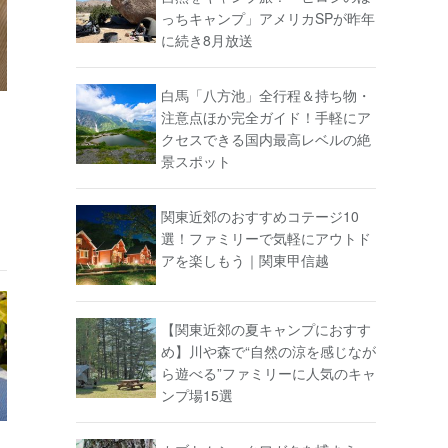
っちキャンプ」アメリカSPが昨年
に続き8月放送
白馬「八方池」全行程＆持ち物・
注意点ほか完全ガイド！手軽にア
ン
クセスできる国内最高レベルの絶
景スポット
関東近郊のおすすめコテージ10
選！ファミリーで気軽にアウトド
アを楽しもう｜関東甲信越
【関東近郊の夏キャンプにおすす
め】川や森で“自然の涼を感じなが
ら遊べる”ファミリーに人気のキャ
ンプ場15選