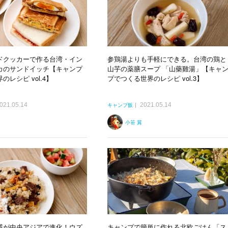
ドクッカーで作る台湾・イン
参鶏湯よりも手軽にできる。台湾の鶏と
カのサンドイッチ【キャンプ
山芋の薬膳スープ 「山藥雞湯」【キャ
レシピ vol.4】
プでつくる世界のレシピ vol.3】
021.05.14
2021.05.14
キャンプ飯
小笹 翼
戚が中央アジアで進化！ウズ
キャンプで簡単に作れる北欧ごはん「ス