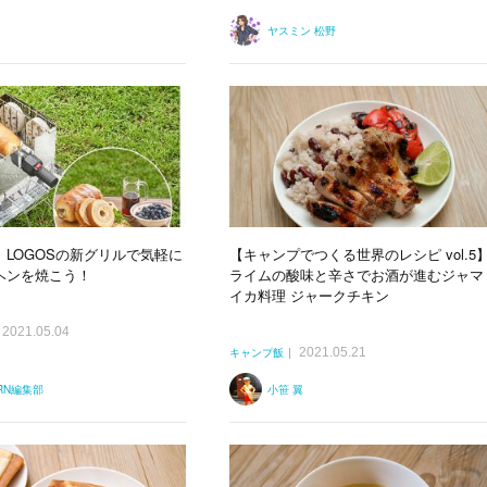
ヤスミン 松野
LOGOSの新グリルで気軽に
【キャンプでつくる世界のレシピ vol.5
ヘンを焼こう！
ライムの酸味と辛さでお酒が進むジャマ
イカ料理 ジャークチキン
2021.05.04
2021.05.21
キャンプ飯
ERN編集部
小笹 翼