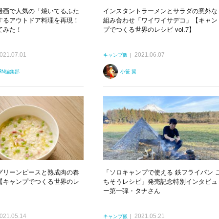
漫画で人気の「焼いてるふた
インスタントラーメンとサラダの意外な
するアウトドア料理を再現！
組み合わせ「ワイワイサデコ」【キャン
てみた！
プでつくる世界のレシピ vol.7】
021.07.01
2021.06.07
キャンプ飯
ERN編集部
小笹 翼
グリーンピースと熟成肉の春
「ソロキャンプで使える 鉄フライパン 
【キャンプでつくる世界のレ
ちそうレシピ」発売記念特別インタビュ
ー第一弾・タナさん
021.05.14
2021.05.21
キャンプ飯