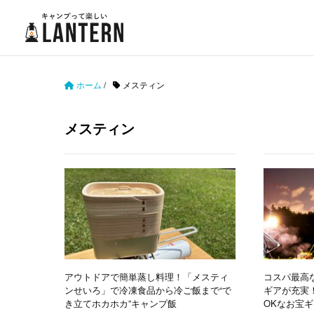
ホーム
/
メスティン
メスティン
アウトドアで簡単蒸し料理！「メスティ
コスパ最高な
ンせいろ」で冷凍食品から冷ご飯まで“で
ギアが充実
き立てホカホカ”キャンプ飯
OKなお宝