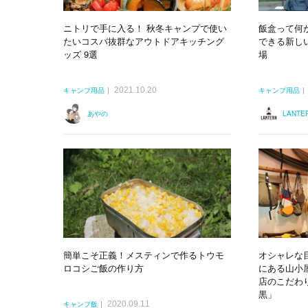
ニトリで手に入る！ 秋冬キャンプで使い
飯盒って何か
たいコスパ抜群なアウトドアキッチング
できる新し
ッズ 9選
場
2021.10.20
キャンプ用品
キャンプ用品
あやの
LANT
簡単こそ正義！メスティンで作るトウモ
オシャレな
ロコシご飯の作り方
にある山小
店のこだわり
黒」
2020.09.11
キャンプ飯