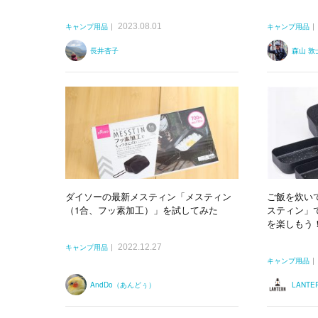
2023.08.01
キャンプ用品
キャンプ用品
長井杏子
森山 敦
ダイソーの最新メスティン「メスティン
ご飯を炊い
（1合、フッ素加工）」を試してみた
スティン」
を楽しもう
2022.12.27
キャンプ用品
キャンプ用品
AndDo（あんどぅ）
LANT