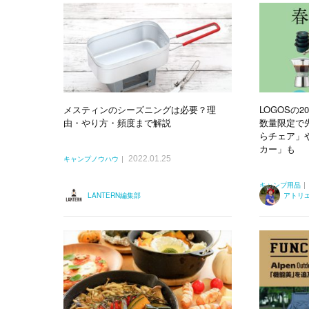
メスティンのシーズニングは必要？理
LOGOSの
由・やり方・頻度まで解説
数量限定で
らチェア」
カー」も
2022.01.25
キャンプノウハウ
キャンプ用品
LANTERN編集部
アトリ