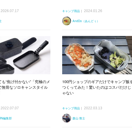
2026.07.17
2024.01.26
キャンプ用品
士
AndDo（あんどぅ）
ても“焦げ付かない”「究極のメ
100円ショップのギアだけでキャンプ飯
で無骨なソロキャンスタイル
つくってみた！驚いたのはコスパだけじ
！
ゃない
2022.07.07
2022.03.13
キャンプ用品
ERN編集部
森山 敦士