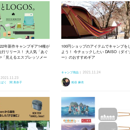
2022年新作キャンプギア14種が
100円ショップのアイテムでキャンプを
先行リリース！ 大人気「あぐ
よう！ 今チェックしたい DAISO（ダイ
や「見えるエスプレッソメー
ー）のおすすめギア
2021.11.24
キャンプ用品
2021.11.23
エばく 関 美奈子
粕谷 麻衣