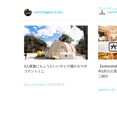
アウトドアショ
LANTERN編集部 関 哲郎
LANT
3人家族にちょうどいいサイズ感のカマボ
【sotosot
コテントミニ
年2月の人
ご紹介
2019.05.01
キャンプスタイル
お出かけスポッ