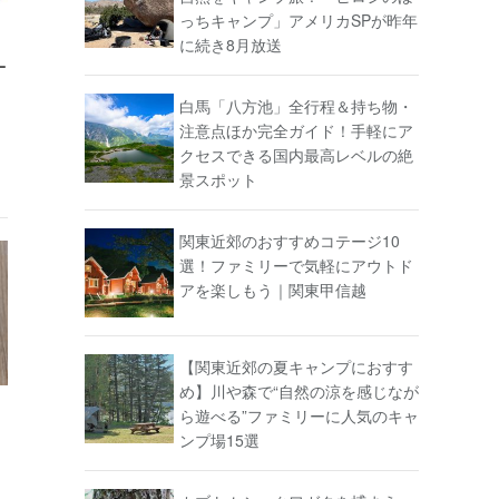
っちキャンプ」アメリカSPが昨年
に続き8月放送
ー
白馬「八方池」全行程＆持ち物・
注意点ほか完全ガイド！手軽にア
クセスできる国内最高レベルの絶
景スポット
関東近郊のおすすめコテージ10
選！ファミリーで気軽にアウトド
アを楽しもう｜関東甲信越
【関東近郊の夏キャンプにおすす
め】川や森で“自然の涼を感じなが
ら遊べる”ファミリーに人気のキャ
ンプ場15選