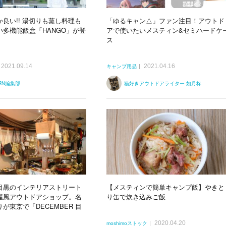
良い!! 湯切りも蒸し料理も
「ゆるキャン△」ファン注目！アウトド
い多機能飯盒「HANGO」が登
アで使いたいメスティン&セミハードケ
ス
2021.09.14
2021.04.16
キャンプ用品
ERN編集部
猫好きアウトドアライター 如月柊
目黒のインテリアストリート
【メスティンで簡単キャンプ飯】やきと
屋風アウトドアショップ。名
り缶で炊き込みご飯
が東京で「DECEMBER 目
2020.04.20
moshimoストック