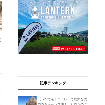
し
ソ
記事ランキング
【Tverでも】ハーレーで雄大な大
自然をキャンプ旅！「ヒロシのぼ