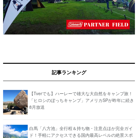
記事ランキング
【Tverでも】ハーレーで雄大な大自然をキャンプ旅！
「ヒロシのぼっちキャンプ」アメリカSPが昨年に続き
8月放送
白馬「八方池」全行程＆持ち物・注意点ほか完全ガイ
ド！手軽にアクセスできる国内最高レベルの絶景スポ