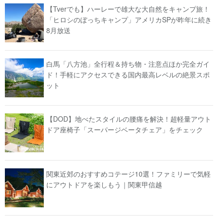
【Tverでも】ハーレーで雄大な大自然をキャンプ旅！
「ヒロシのぼっちキャンプ」アメリカSPが昨年に続き
8月放送
白馬「八方池」全行程＆持ち物・注意点ほか完全ガイ
ド！手軽にアクセスできる国内最高レベルの絶景スポ
ット
【DOD】地べたスタイルの腰痛を解決！超軽量アウト
ドア座椅子「スーパージベータチェア」をチェック
関東近郊のおすすめコテージ10選！ファミリーで気軽
にアウトドアを楽しもう｜関東甲信越