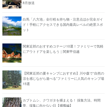
8月放送
白馬「八方池」全行程＆持ち物・注意点ほか完全ガイ
ド！手軽にアクセスできる国内最高レベルの絶景スポ
ット
関東近郊のおすすめコテージ10選！ファミリーで気軽
にアウトドアを楽しもう｜関東甲信越
【関東近郊の夏キャンプにおすすめ】川や森で“自然の
涼を感じながら遊べる”ファミリーに人気のキャンプ場
15選
カブトムシ、クワガタを捕まえる！ 採集方法、時間
帯、採集に向かない日【捕獲編】