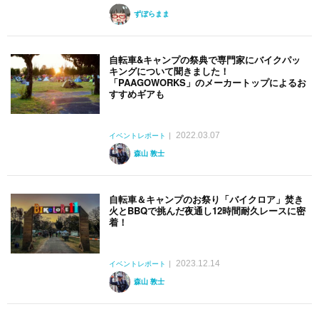
ずぼらまま
自転車&キャンプの祭典で専門家にバイクパッ
キングについて聞きました！
「PAAGOWORKS」のメーカートップによるお
すすめギアも
2022.03.07
イベントレポート
森山 敦士
自転車＆キャンプのお祭り「バイクロア」焚き
火とBBQで挑んだ夜通し12時間耐久レースに密
着！
2023.12.14
イベントレポート
森山 敦士