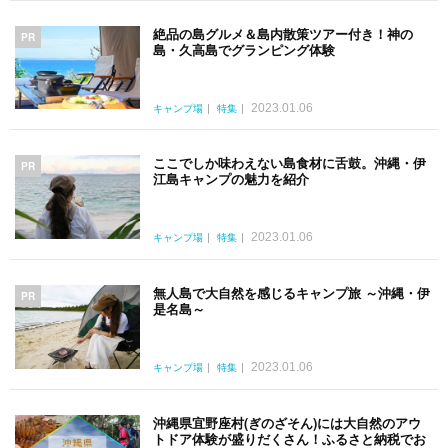
絶品の島グルメ＆島内散策ツアー付き！神の
PR
島・久高島でグランピング体験
2023.01.06
キャンプ場
特集
ここでしか味わえない島食材に舌鼓。沖縄・伊
PR
江島キャンプの魅力を紹介
2023.01.06
キャンプ場
特集
無人島で大自然を感じるキャンプ旅 ～沖縄・伊
PR
是名島～
2023.01.06
キャンプ場
特集
沖縄県宜野座村(ぎのざそん)には大自然のアウ
トドア体験が盛りだくさん！ふるさと納税でお