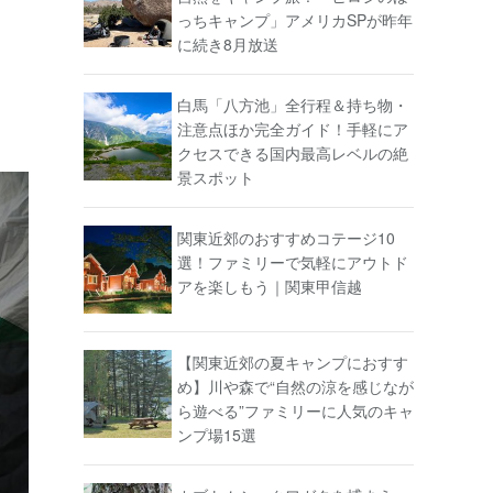
っちキャンプ」アメリカSPが昨年
に続き8月放送
白馬「八方池」全行程＆持ち物・
注意点ほか完全ガイド！手軽にア
クセスできる国内最高レベルの絶
景スポット
関東近郊のおすすめコテージ10
選！ファミリーで気軽にアウトド
アを楽しもう｜関東甲信越
【関東近郊の夏キャンプにおすす
め】川や森で“自然の涼を感じなが
ら遊べる”ファミリーに人気のキャ
ンプ場15選