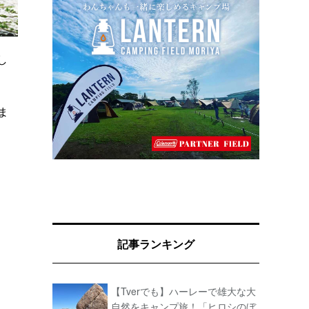
し
ま
記事ランキング
【Tverでも】ハーレーで雄大な大
自然をキャンプ旅！「ヒロシのぼ