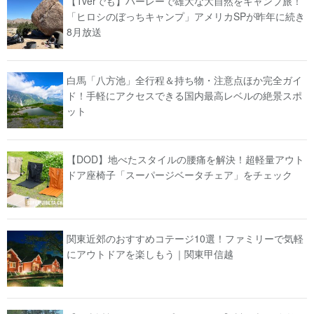
【Tverでも】ハーレーで雄大な大自然をキャンプ旅！
「ヒロシのぼっちキャンプ」アメリカSPが昨年に続き
8月放送
白馬「八方池」全行程＆持ち物・注意点ほか完全ガイ
ド！手軽にアクセスできる国内最高レベルの絶景スポ
ット
【DOD】地べたスタイルの腰痛を解決！超軽量アウト
ドア座椅子「スーパージベータチェア」をチェック
関東近郊のおすすめコテージ10選！ファミリーで気軽
にアウトドアを楽しもう｜関東甲信越