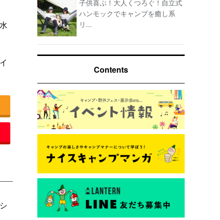
子供喜ぶ！大人くつろぐ！自立式
ハンモックでキャンプを癒し系
リ...
水
イ
Contents
シ