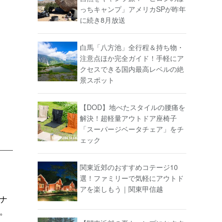
っちキャンプ」アメリカSPが昨年
に続き8月放送
白馬「八方池」全行程＆持ち物・
注意点ほか完全ガイド！手軽にア
クセスできる国内最高レベルの絶
景スポット
【DOD】地べたスタイルの腰痛を
解決！超軽量アウトドア座椅子
「スーパージベータチェア」をチ
ェック
関東近郊のおすすめコテージ10
選！ファミリーで気軽にアウトド
アを楽しもう｜関東甲信越
ナ
。