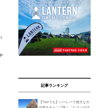
ッ
中
記事ランキング
【Tverでも】ハーレーで雄大な大
自然をキャンプ旅！「ヒロシのぼ