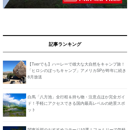
記事ランキング
【Tverでも】ハーレーで雄大な大自然をキャンプ旅！
「ヒロシのぼっちキャンプ」アメリカSPが昨年に続き
8月放送
白馬「八方池」全行程＆持ち物・注意点ほか完全ガイ
ド！手軽にアクセスできる国内最高レベルの絶景スポ
ット
関東近郊のおすすめコテージ10選！ファミリーで気軽