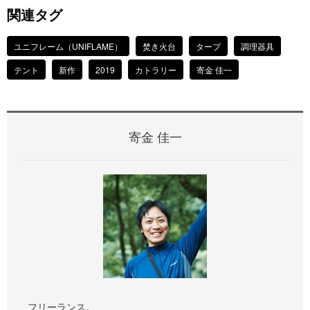
関連タグ
ユニフレーム（UNIFLAME）
焚き火台
タープ
調理器具
テント
新作
2019
カトラリー
寄金 佳一
寄金 佳一
フリーランス。