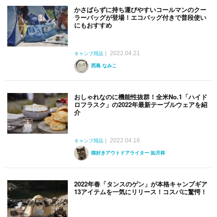
かさばらずに持ち運びやすいコールマンのクー
ラーバッグが登場！エコバッグ付きで普段使い
にもおすすめ
2022.04.21
キャンプ用品
西島 なみこ
おしゃれなのに機能性抜群！全米No.1「ハイド
ロフラスク」の2022年最新テーブルウェアを紹
介
2022.04.16
キャンプ用品
猫好きアウトドアライター 如月柊
2022年春「タンスのゲン」が本格キャンプギア
13アイテムを一気にリリース！コスパに驚愕！