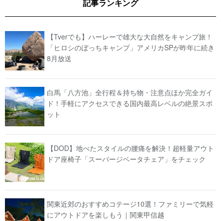
記事ランキング
【Tverでも】ハーレーで雄大な大自然をキャンプ旅！
「ヒロシのぼっちキャンプ」アメリカSPが昨年に続き
8月放送
白馬「八方池」全行程＆持ち物・注意点ほか完全ガイ
ド！手軽にアクセスできる国内最高レベルの絶景スポ
ット
【DOD】地べたスタイルの腰痛を解決！超軽量アウト
ドア座椅子「スーパージベータチェア」をチェック
関東近郊のおすすめコテージ10選！ファミリーで気軽
にアウトドアを楽しもう｜関東甲信越