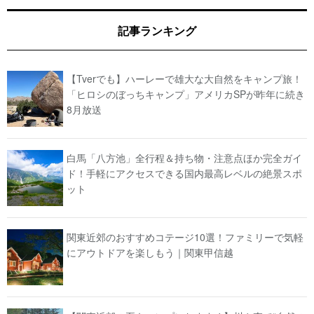
記事ランキング
【Tverでも】ハーレーで雄大な大自然をキャンプ旅！
「ヒロシのぼっちキャンプ」アメリカSPが昨年に続き
8月放送
白馬「八方池」全行程＆持ち物・注意点ほか完全ガイ
ド！手軽にアクセスできる国内最高レベルの絶景スポ
ット
関東近郊のおすすめコテージ10選！ファミリーで気軽
にアウトドアを楽しもう｜関東甲信越