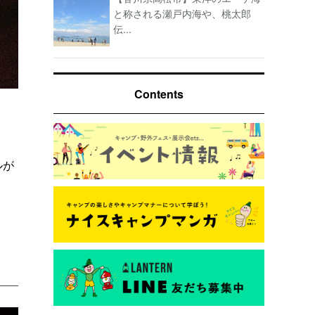
と称される瀬戸内海や、桃太郎
伝...
Contents
ルが