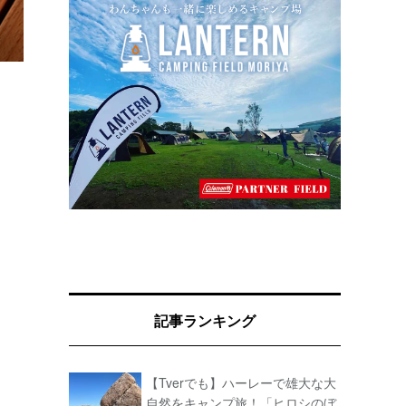
記事ランキング
【Tverでも】ハーレーで雄大な大
自然をキャンプ旅！「ヒロシのぼ