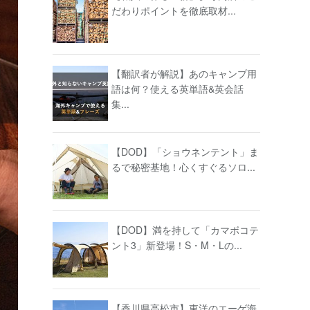
だわりポイントを徹底取材...
【翻訳者が解説】あのキャンプ用
語は何？使える英単語&英会話
集...
【DOD】「ショウネンテント」ま
るで秘密基地！心くすぐるソロ...
【DOD】満を持して「カマボコテ
ント3」新登場！S・M・Lの...
【香川県高松市】東洋のエーゲ海