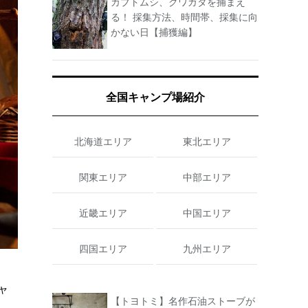
カブトムシ、クワガタを捕まえ
る！ 採集方法、時間帯、採集に向
かない日【捕獲編】
全国キャンプ場紹介
北海道エリア
東北エリア
関東エリア
中部エリア
近畿エリア
中国エリア
四国エリア
九州エリア
ャ
【トヨトミ】名作石油ストーブが