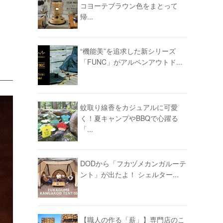
コヨーテブラウン色をまとって
帰...
“機能美”を追求した新シリーズ
「FUNC」がアルペンアウトド...
蚊取り線香をカジュアルに可愛
く！夏キャンプやBBQで心躍る
「...
DODから「フカヅメカンガルーテ
ント」が出たよ！ シェルター...
【職人の作る「薪」】専門店のこ