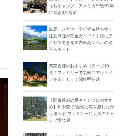
っちキャンプ」アメリカSPが昨年
に続き8月放送
白馬「八方池」全行程＆持ち物・
注意点ほか完全ガイド！手軽にア
クセスできる国内最高レベルの絶
景スポット
関東近郊のおすすめコテージ10
選！ファミリーで気軽にアウトド
アを楽しもう｜関東甲信越
【関東近郊の夏キャンプにおすす
め】川や森で“自然の涼を感じなが
ら遊べる”ファミリーに人気のキャ
ンプ場15選