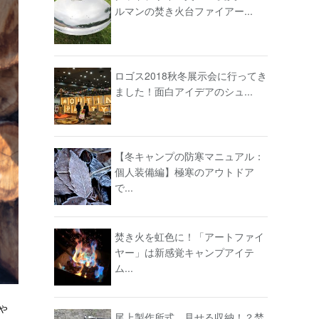
ルマンの焚き火台ファイアー...
ロゴス2018秋冬展示会に行ってき
ました！面白アイデアのシュ...
【冬キャンプの防寒マニュアル：
個人装備編】極寒のアウトドア
で...
焚き火を虹色に！「アートファイ
ヤー」は新感覚キャンプアイテ
ム...
ゃ
尾上製作所式、見せる収納！？焚