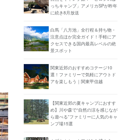
っちキャンプ」アメリカSPが昨年
に続き8月放送
白馬「八方池」全行程＆持ち物・
注意点ほか完全ガイド！手軽にア
クセスできる国内最高レベルの絶
景スポット
関東近郊のおすすめコテージ10
選！ファミリーで気軽にアウトド
アを楽しもう｜関東甲信越
【関東近郊の夏キャンプにおすす
め】川や森で“自然の涼を感じなが
ら遊べる”ファミリーに人気のキャ
ンプ場15選