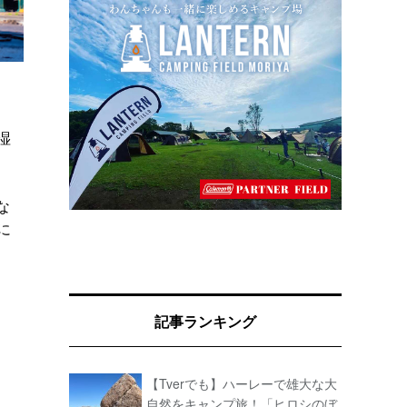
湿
な
に
記事ランキング
【Tverでも】ハーレーで雄大な大
自然をキャンプ旅！「ヒロシのぼ