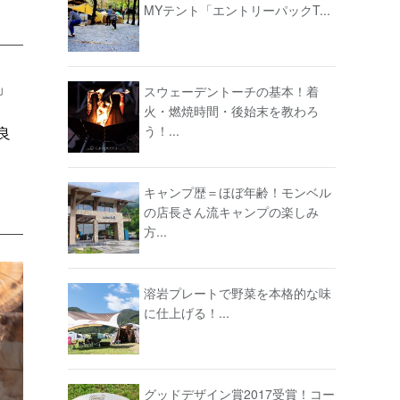
MYテント「エントリーパックT...
」
スウェーデントーチの基本！着
火・燃焼時間・後始末を教わろ
う！...
良
キャンプ歴＝ほぼ年齢！モンベル
の店長さん流キャンプの楽しみ
方...
溶岩プレートで野菜を本格的な味
に仕上げる！...
グッドデザイン賞2017受賞！コー