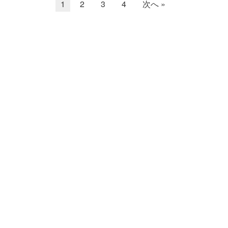
1
2
3
4
次へ »