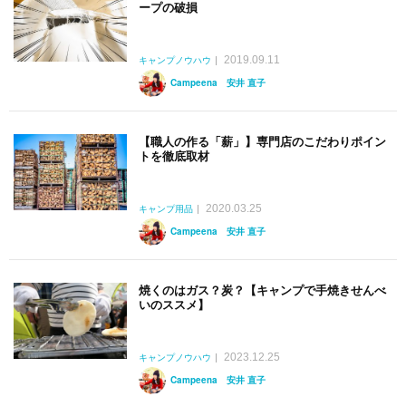
ープの破損
2019.09.11
キャンプノウハウ
Campeena 安井 直子
【職人の作る「薪」】専門店のこだわりポイン
トを徹底取材
2020.03.25
キャンプ用品
Campeena 安井 直子
焼くのはガス？炭？【キャンプで手焼きせんべ
いのススメ】
2023.12.25
キャンプノウハウ
Campeena 安井 直子