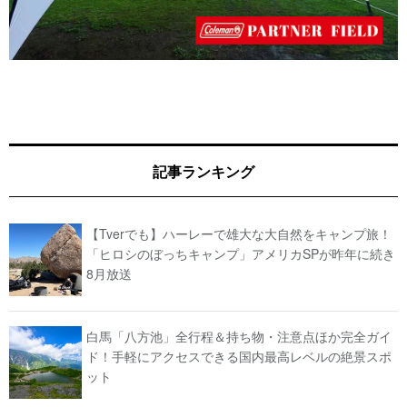
記事ランキング
【Tverでも】ハーレーで雄大な大自然をキャンプ旅！
「ヒロシのぼっちキャンプ」アメリカSPが昨年に続き
8月放送
白馬「八方池」全行程＆持ち物・注意点ほか完全ガイ
ド！手軽にアクセスできる国内最高レベルの絶景スポ
ット