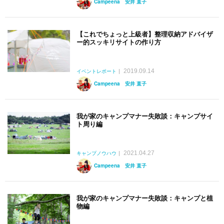
Campeena 安井 直子
【これでちょっと上級者】整理収納アドバイザ
ー的スッキリサイトの作り方
2019.09.14
イベントレポート
Campeena 安井 直子
我が家のキャンプマナー失敗談：キャンプサイ
ト周り編
2021.04.27
キャンプノウハウ
Campeena 安井 直子
我が家のキャンプマナー失敗談：キャンプと植
物編