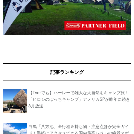
記事ランキング
【Tverでも】ハーレーで雄大な大自然をキャンプ旅！
「ヒロシのぼっちキャンプ」アメリカSPが昨年に続き
8月放送
白馬「八方池」全行程＆持ち物・注意点ほか完全ガイ
ド！手軽にアクセスできる国内最高レベルの絶景スポ