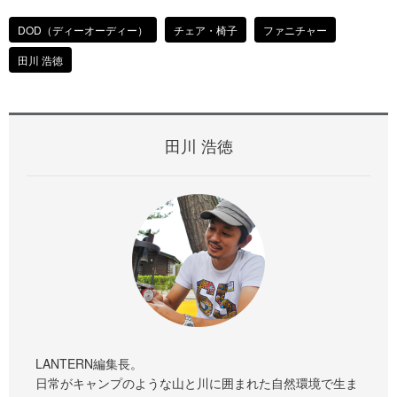
DOD（ディーオーディー）
チェア・椅子
ファニチャー
田川 浩徳
田川 浩徳
LANTERN編集長。
日常がキャンプのような山と川に囲まれた自然環境で生ま