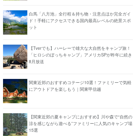
白馬「八方池」全行程＆持ち物・注意点ほか完全ガイ
ド！手軽にアクセスできる国内最高レベルの絶景スポ
ット
【Tverでも】ハーレーで雄大な大自然をキャンプ旅！
「ヒロシのぼっちキャンプ」アメリカSPが昨年に続き
8月放送
関東近郊のおすすめコテージ10選！ファミリーで気軽
にアウトドアを楽しもう｜関東甲信越
【関東近郊の夏キャンプにおすすめ】川や森で“自然の
涼を感じながら遊べる”ファミリーに人気のキャンプ場
15選