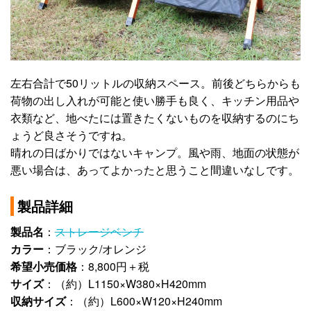
左右合計で50リットルの収納スペース。前後どちらからも
荷物の出し入れが可能と使い勝手も良く、キッチン用品や
衣類など、地べたには置きたくないものを収納するのにち
ょうど良さそうですね。
晴れの日ばかりではないキャンプ。風や雨、地面の状態が
悪い場合は、あってよかったと思うこと間違いなしです。
製品詳細
製品名
：
ストレージベンチ
カラー
：ブラック/オレンジ
希望小売価格
：8,800円＋税
サイズ
：（約）L1150×W380×H420mm
収納サイズ
：（約）L600×W120×H240mm