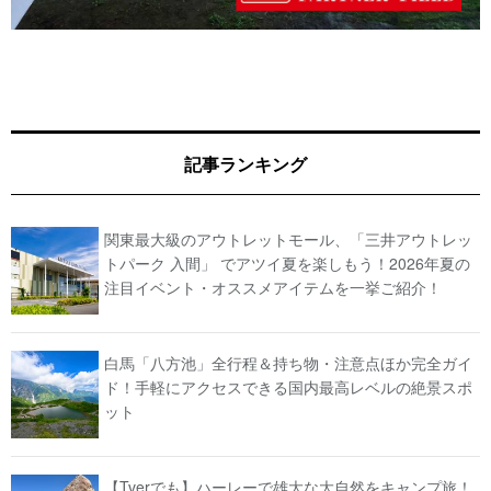
記事ランキング
関東最大級のアウトレットモール、「三井アウトレッ
トパーク 入間」 でアツイ夏を楽しもう！2026年夏の
注目イベント・オススメアイテムを一挙ご紹介！
白馬「八方池」全行程＆持ち物・注意点ほか完全ガイ
ド！手軽にアクセスできる国内最高レベルの絶景スポ
ット
【Tverでも】ハーレーで雄大な大自然をキャンプ旅！