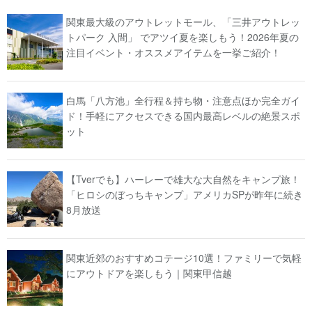
関東最大級のアウトレットモール、「三井アウトレッ
トパーク 入間」 でアツイ夏を楽しもう！2026年夏の
注目イベント・オススメアイテムを一挙ご紹介！
白馬「八方池」全行程＆持ち物・注意点ほか完全ガイ
ド！手軽にアクセスできる国内最高レベルの絶景スポ
ット
【Tverでも】ハーレーで雄大な大自然をキャンプ旅！
「ヒロシのぼっちキャンプ」アメリカSPが昨年に続き
8月放送
関東近郊のおすすめコテージ10選！ファミリーで気軽
にアウトドアを楽しもう｜関東甲信越