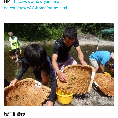
HP：
http://www.new-yashima-
aq.com/newYAQ/home/home.html
塩江川遊び