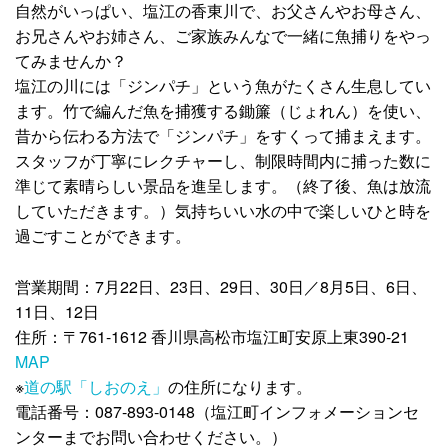
自然がいっぱい、塩江の香東川で、お父さんやお母さん、
お兄さんやお姉さん、ご家族みんなで一緒に魚捕りをやっ
てみませんか？
塩江の川には「ジンパチ」という魚がたくさん生息してい
ます。竹で編んだ魚を捕獲する鋤簾（じょれん）を使い、
昔から伝わる方法で「ジンパチ」をすくって捕まえます。
スタッフが丁寧にレクチャーし、制限時間内に捕った数に
準じて素晴らしい景品を進呈します。（終了後、魚は放流
していただきます。）気持ちいい水の中で楽しいひと時を
過ごすことができます。
営業期間：7月22日、23日、29日、30日／8月5日、6日、
11日、12日
住所：〒761-1612 香川県高松市塩江町安原上東390-21
MAP
※
道の駅「しおのえ」
の住所になります。
電話番号：087-893-0148（塩江町インフォメーションセ
ンターまでお問い合わせください。）