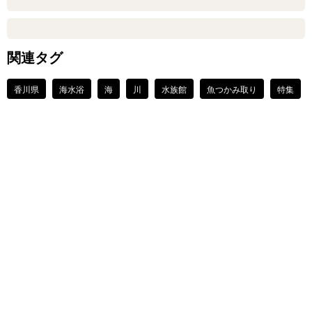
関連タグ
香川県
海水浴
海
川
水族館
魚つかみ取り
特集