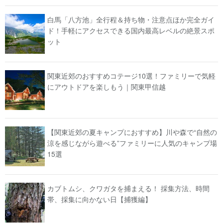
白馬「八方池」全行程＆持ち物・注意点ほか完全ガイ
ド！手軽にアクセスできる国内最高レベルの絶景スポ
ット
関東近郊のおすすめコテージ10選！ファミリーで気軽
にアウトドアを楽しもう｜関東甲信越
【関東近郊の夏キャンプにおすすめ】川や森で“自然の
涼を感じながら遊べる”ファミリーに人気のキャンプ場
15選
カブトムシ、クワガタを捕まえる！ 採集方法、時間
帯、採集に向かない日【捕獲編】