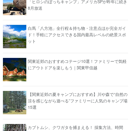
「ヒロシのぼっちキャンプ」アメリカSPが昨年に続き
8月放送
白馬「八方池」全行程＆持ち物・注意点ほか完全ガイ
ド！手軽にアクセスできる国内最高レベルの絶景スポ
ット
関東近郊のおすすめコテージ10選！ファミリーで気軽
にアウトドアを楽しもう｜関東甲信越
【関東近郊の夏キャンプにおすすめ】川や森で“自然の
涼を感じながら遊べる”ファミリーに人気のキャンプ場
15選
カブトムシ、クワガタを捕まえる！ 採集方法、時間