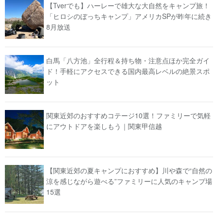
【Tverでも】ハーレーで雄大な大自然をキャンプ旅！
「ヒロシのぼっちキャンプ」アメリカSPが昨年に続き
8月放送
白馬「八方池」全行程＆持ち物・注意点ほか完全ガイ
ド！手軽にアクセスできる国内最高レベルの絶景スポ
ット
関東近郊のおすすめコテージ10選！ファミリーで気軽
にアウトドアを楽しもう｜関東甲信越
【関東近郊の夏キャンプにおすすめ】川や森で“自然の
涼を感じながら遊べる”ファミリーに人気のキャンプ場
15選