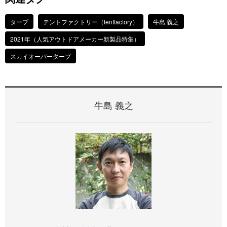
タープ
テントファクトリー（tentfactory）
牛島 義之
2021年（人気アウトドアメーカー新製品特集）
スカイオーバータープ
牛島 義之