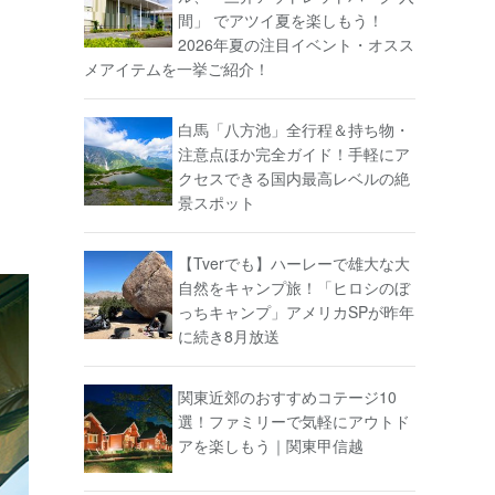
間」 でアツイ夏を楽しもう！
2026年夏の注目イベント・オスス
メアイテムを一挙ご紹介！
白馬「八方池」全行程＆持ち物・
注意点ほか完全ガイド！手軽にア
クセスできる国内最高レベルの絶
景スポット
【Tverでも】ハーレーで雄大な大
自然をキャンプ旅！「ヒロシのぼ
っちキャンプ」アメリカSPが昨年
に続き8月放送
関東近郊のおすすめコテージ10
選！ファミリーで気軽にアウトド
アを楽しもう｜関東甲信越