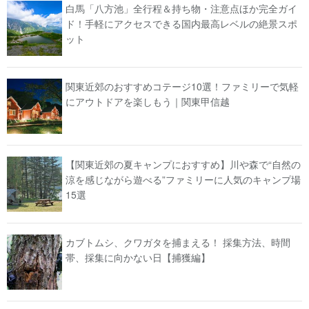
白馬「八方池」全行程＆持ち物・注意点ほか完全ガイ
ド！手軽にアクセスできる国内最高レベルの絶景スポ
ット
関東近郊のおすすめコテージ10選！ファミリーで気軽
にアウトドアを楽しもう｜関東甲信越
【関東近郊の夏キャンプにおすすめ】川や森で“自然の
涼を感じながら遊べる”ファミリーに人気のキャンプ場
15選
カブトムシ、クワガタを捕まえる！ 採集方法、時間
帯、採集に向かない日【捕獲編】