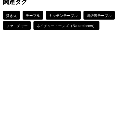
関連タグ
焚き火
テーブル
キッチンテーブル
囲炉裏テーブル
ファニチャー
ネイチャートーンズ（Naturetones）