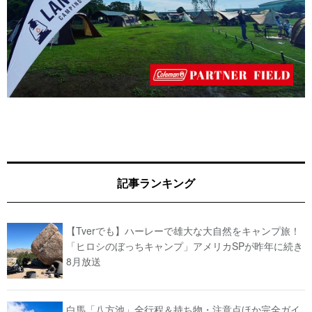
記事ランキング
【Tverでも】ハーレーで雄大な大自然をキャンプ旅！
「ヒロシのぼっちキャンプ」アメリカSPが昨年に続き
8月放送
白馬「八方池」全行程＆持ち物・注意点ほか完全ガイ