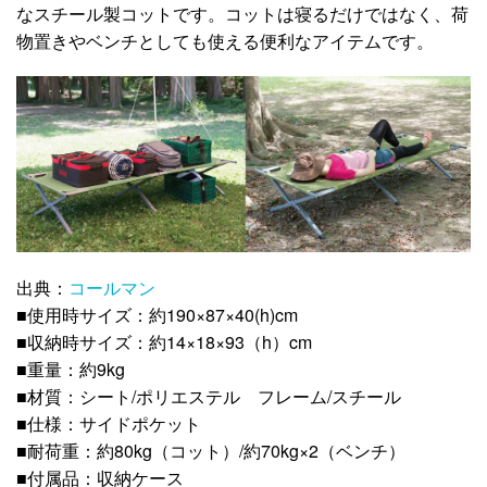
なスチール製コットです。コットは寝るだけではなく、荷
物置きやベンチとしても使える便利なアイテムです。
出典：
コールマン
■使用時サイズ：約190×87×40(h)cm
■収納時サイズ：約14×18×93（h）cm
■重量：約9kg
■材質：シート/ポリエステル フレーム/スチール
■仕様：サイドポケット
■耐荷重：約80kg（コット）/約70kg×2（ベンチ）
■付属品：収納ケース