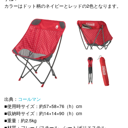
カラーはドット柄のネイビーとレッドの2色となります。
出典：
コールマン
■使用時サイズ：約57×58×76（h）cm
■収納時サイズ：約14×14×90（h）cm
■重量：約2.5kg
■材質：フレーム/スチール シート/ポリエステル