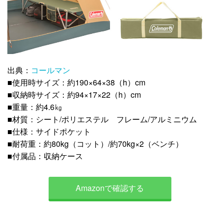
出典：
コールマン
■使用時サイズ：約190×64×38（h）cm
■収納時サイズ：約94×17×22（h）cm
■重量：約4.6㎏
■材質：シート/ポリエステル フレーム/アルミニウム
■仕様：サイドポケット
■耐荷重：約80kg（コット）/約70kg×2（ベンチ）
■付属品：収納ケース
Amazonで確認する