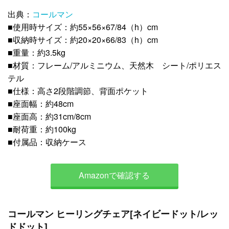
出典：
コールマン
■使用時サイズ：約55×56×67/84（h）cm
■収納時サイズ：約20×20×66/83（h）cm
■重量：約3.5kg
■材質：フレーム/アルミニウム、天然木 シート/ポリエス
テル
■仕様：高さ2段階調節、背面ポケット
■座面幅：約48cm
■座面高：約31cm/8cm
■耐荷重：約100kg
■付属品：収納ケース
Amazonで確認する
コールマン ヒーリングチェア[ネイビードット/レッ
ドドット]