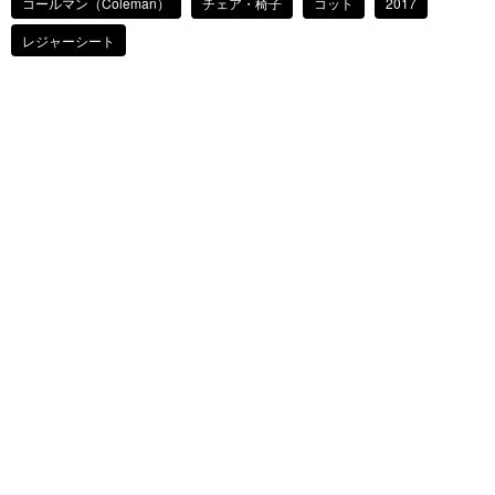
コールマン（Coleman）
チェア・椅子
コット
2017
レジャーシート