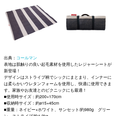
出典：
コールマン
表地は肌触りの良い起毛素材を使用したレジャーシートが
新登場！
デザインはストライプ柄でシックにまとまり、インナーに
は柔らかいウレタンフォームを使用し、快適に使用できま
す。家族やお友達とのピクニックにも最適！
■使用時サイズ：約200×170cm
■収納時サイズ：約ø15×45cm
■重量：ネイビー×ホワイト、サンセット/約980g グリー
ン、ストライプ/約1.2kg