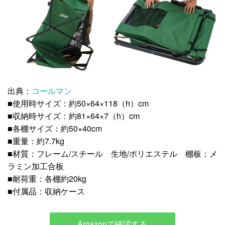
出典：
コールマン
■使用時サイズ：約50×64×118（h）cm
■収納時サイズ：約81×64×7（h）cm
■各棚サイズ：約50×40cm
■重量：約7.7kg
■材質：フレーム/スチール 生地/ポリエステル 棚板：メ
ラミン加工合板
■耐荷重：各棚約20kg
■付属品：収納ケース
Amazonで確認する