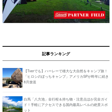
記事ランキング
【Tverでも】ハーレーで雄大な大自然をキャンプ旅！
「ヒロシのぼっちキャンプ」アメリカSPが昨年に続き
8月放送
白馬「八方池」全行程＆持ち物・注意点ほか完全ガイ
ド！手軽にアクセスできる国内最高レベルの絶景スポ
ット