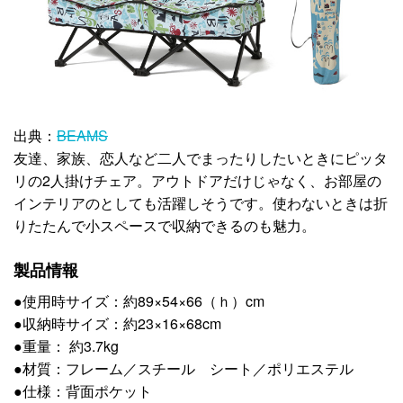
出典：
BEAMS
友達、家族、恋人など二人でまったりしたいときにピッタ
リの2人掛けチェア。アウトドアだけじゃなく、お部屋の
インテリアのとしても活躍しそうです。使わないときは折
りたたんで小スペースで収納できるのも魅力。
製品情報
●使用時サイズ：約89×54×66（ｈ）cm
●収納時サイズ：約23×16×68cm
●重量： 約3.7kg
●材質：フレーム／スチール シート／ポリエステル
●仕様：背面ポケット