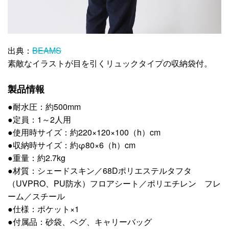
出典：
BEAMS
素敵なイラストが目を引くリュックタイプの収納袋付。
製品情報
●耐水圧：約500mm
●定員：1～2人用
●使用時サイズ：約220×120×100（h）cm
●収納時サイズ：約φ80×6（h）cm
●重量：約2.7kg
●材質：シェードスキン／68Dポリエステルタフタ
（UVPRO、PU防水）フロアシート／ポリエチレン フレ
ーム／スチール
●仕様：ポケット×1
●付属品：砂袋、ペグ、キャリーバッグ