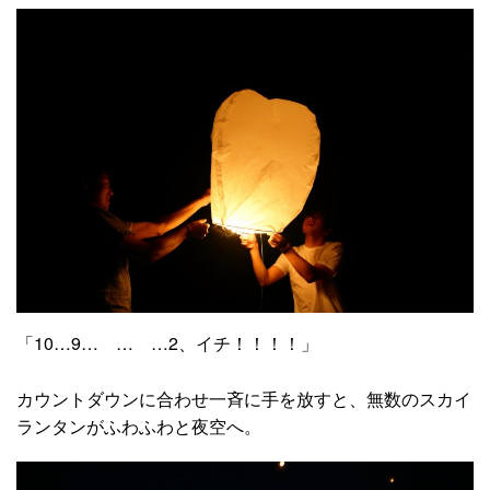
「10…9… … …2、イチ！！！！」
カウントダウンに合わせ一斉に手を放すと、無数のスカイ
ランタンがふわふわと夜空へ。