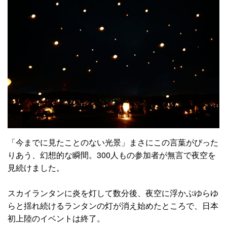
「今までに見たことのない光景」まさにこの言葉がぴった
りあう、幻想的な瞬間。300人もの参加者が無言で夜空を
見続けました。
スカイランタンに炎を灯して数分後、夜空に浮かぶゆらゆ
らと揺れ続けるランタンの灯が消え始めたところで、日本
初上陸のイベントは終了。