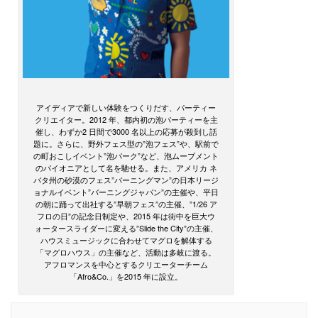
アイディアで新しい体験をつくりだす、パーティー
クリエイター。2012 年、都内初の泡パーティーを主
催し、わずか2 日間で3000 名以上の応募が殺到し話
題に。さらに、野外フェス型の”泡フェス”や、駅前で
の町おこしイベント”泡パーク”など、泡ムーブメント
のパイオニアとして名を馳せる。また、アメリカ ネ
バタ州の砂漠のフェス”バーニングマン”の日本リージ
ョナルイベント”バーニングジャパン”の主催や、平日
の朝に踊って出社する”早朝フェス”の主催、”1/26 ア
フロの日”の記念日制定や、2015 年は街中を巨大ウ
ォータースライダーに変える”Slide the City”の主催、
ハウスミュージックに合わせてマグロを解体する
「マグロハウス」の主催など、活動は多岐に渡る。
アフロマンスを中心とするクリエーターチーム
「Afro&Co.」を2015 年に設立。