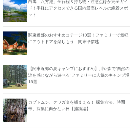
白馬「八方池」全行程＆持ち物・注意点ほか完全ガイ
ド！手軽にアクセスできる国内最高レベルの絶景スポ
ット
関東近郊のおすすめコテージ10選！ファミリーで気軽
にアウトドアを楽しもう｜関東甲信越
【関東近郊の夏キャンプにおすすめ】川や森で“自然の
涼を感じながら遊べる”ファミリーに人気のキャンプ場
15選
カブトムシ、クワガタを捕まえる！ 採集方法、時間
帯、採集に向かない日【捕獲編】