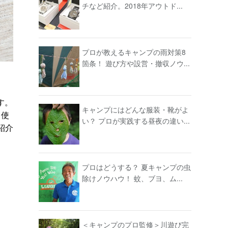
チなど紹介。2018年アウトド...
プロが教えるキャンプの雨対策8
箇条！ 遊び方や設営・撤収ノウ...
す。
キャンプにはどんな服装・靴がよ
ら使
い？ プロが実践する昼夜の違い...
紹介
プロはどうする？ 夏キャンプの虫
除けノウハウ！ 蚊、ブヨ、ム...
＜キャンプのプロ監修＞川遊び完