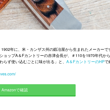
。1902年に、米・カンザス州の鍛冶屋から生まれたメーカーで
ョップA＆Fカントリーの赤津会長が、＃110を1970年代か
変わらず使い込むごとに味が出る」と、
A＆FカントリーのHP
で
ives.com/
Amazonで確認