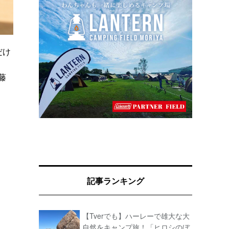
だけ
藤
記事ランキング
【Tverでも】ハーレーで雄大な大
自然をキャンプ旅！「ヒロシのぼ