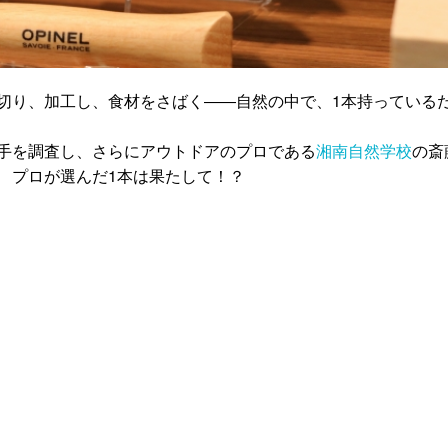
切り、加工し、食材をさばく――自然の中で、1本持っている
手を調査し、さらにアウトドアのプロである
湘南自然学校
の斎
 プロが選んだ1本は果たして！？