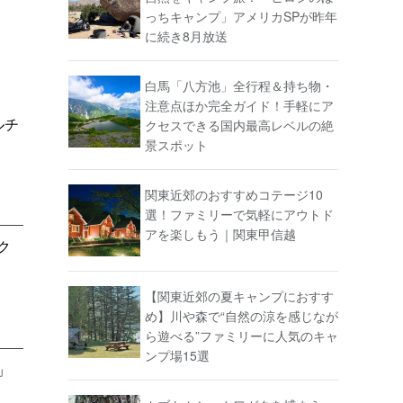
っちキャンプ」アメリカSPが昨年
に続き8月放送
白馬「八方池」全行程＆持ち物・
注意点ほか完全ガイド！手軽にア
ルチ
クセスできる国内最高レベルの絶
景スポット
関東近郊のおすすめコテージ10
選！ファミリーで気軽にアウトド
アを楽しもう｜関東甲信越
ク
【関東近郊の夏キャンプにおすす
め】川や森で“自然の涼を感じなが
ら遊べる”ファミリーに人気のキャ
ンプ場15選
」