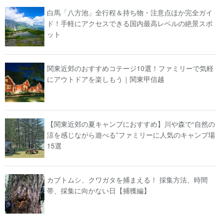
白馬「八方池」全行程＆持ち物・注意点ほか完全ガイ
ド！手軽にアクセスできる国内最高レベルの絶景スポ
ット
関東近郊のおすすめコテージ10選！ファミリーで気軽
にアウトドアを楽しもう｜関東甲信越
【関東近郊の夏キャンプにおすすめ】川や森で“自然の
涼を感じながら遊べる”ファミリーに人気のキャンプ場
15選
カブトムシ、クワガタを捕まえる！ 採集方法、時間
帯、採集に向かない日【捕獲編】