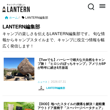
Search
Menu
ホーム
/
LANTERN編集部
LANTERN編集部
キャンプの楽しさを伝えるLANTERN編集部です。 旬な情
報からキャンプスタイルまで、キャンプに役立つ情報を幅
広く発信します！
【Tverでも】ハーレーで雄大な大自然をキャン
プ旅！「ヒロシのぼっちキャンプ」アメリカSP
が昨年に続き8月放送
2026.07.31
ニュース
LANTERN編集部
【DOD】地べたスタイルの腰痛を解決！超軽量
アウトドア座椅子「スーパージベータチェア」