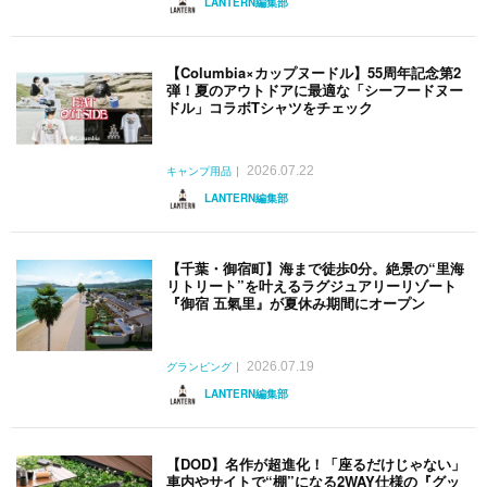
LANTERN編集部
【Columbia×カップヌードル】55周年記念第2
弾！夏のアウトドアに最適な「シーフードヌー
ドル」コラボTシャツをチェック
2026.07.22
キャンプ用品
LANTERN編集部
【千葉・御宿町】海まで徒歩0分。絶景の“里海
リトリート”を叶えるラグジュアリーリゾート
『御宿 五氣里』が夏休み期間にオープン
2026.07.19
グランピング
LANTERN編集部
【DOD】名作が超進化！「座るだけじゃない」
車内やサイトで“棚”になる2WAY仕様の『グッ