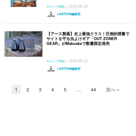
2026.06.14
キャンプ用品
LANTERN編集部
【アース製薬】史上最強クラス！圧倒的煙量で
サイトを守る虫よけギア「OUT ZONER
GEAR」がMakuakeで数量限定発売
2026.06.12
キャンプ用品
LANTERN編集部
1
2
3
4
5
…
44
次へ »