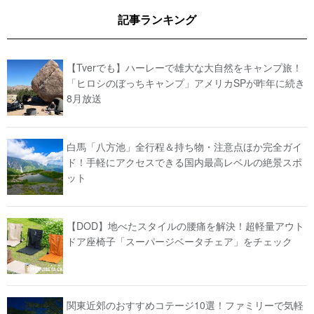
記事ランキング
【Tverでも】ハーレーで雄大な大自然をキャンプ旅！
「ヒロシのぼっちキャンプ」アメリカSPが昨年に続き
8月放送
白馬「八方池」全行程＆持ち物・注意点ほか完全ガイ
ド！手軽にアクセスできる国内最高レベルの絶景スポ
ット
【DOD】地べたスタイルの腰痛を解決！超軽量アウト
ドア座椅子「スーパージベータチェア」をチェック
関東近郊のおすすめコテージ10選！ファミリーで気軽