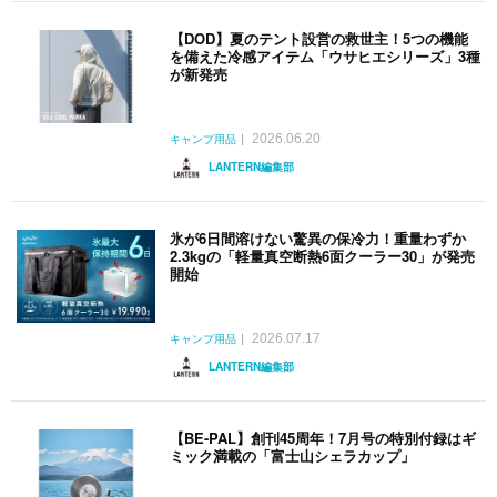
【DOD】夏のテント設営の救世主！5つの機能
を備えた冷感アイテム「ウサヒエシリーズ」3種
が新発売
2026.06.20
キャンプ用品
LANTERN編集部
氷が6日間溶けない驚異の保冷力！重量わずか
2.3kgの「軽量真空断熱6面クーラー30」が発売
開始
2026.07.17
キャンプ用品
LANTERN編集部
【BE-PAL】創刊45周年！7月号の特別付録はギ
ミック満載の「富士山シェラカップ」