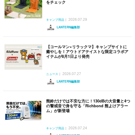
をチェック
2026.07.29
キャンプ用品
LANTERN編集部
【コールマン×リラックマ】キャンプサイトに
癒やしを！アウトドアテイストな限定コラボア
イテムが8月1日より発売
2026.07.27
ニュース
LANTERN編集部
熊鈴だけでは不安な方に！130dBの大音量と4つ
の警戒音で身を守る「Richbond 熊よけアラー
ム」が新登場
2026.07.24
キャンプ用品