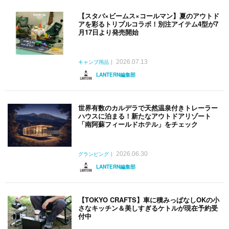
【スタバ×ビームス×コールマン】夏のアウトド
アを彩るトリプルコラボ！別注アイテム4型が7
月17日より発売開始
2026.07.13
キャンプ用品
LANTERN編集部
世界有数のカルデラで天然温泉付きトレーラー
ハウスに泊まる！新たなアウトドアリゾート
「南阿蘇フィールドホテル」をチェック
2026.06.30
グランピング
LANTERN編集部
【TOKYO CRAFTS】車に積みっぱなしOKの小
さなキッチン＆美しすぎるケトルが現在予約受
付中