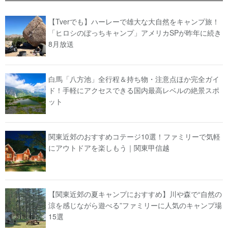
【Tverでも】ハーレーで雄大な大自然をキャンプ旅！
「ヒロシのぼっちキャンプ」アメリカSPが昨年に続き
8月放送
白馬「八方池」全行程＆持ち物・注意点ほか完全ガイ
ド！手軽にアクセスできる国内最高レベルの絶景スポ
ット
関東近郊のおすすめコテージ10選！ファミリーで気軽
にアウトドアを楽しもう｜関東甲信越
【関東近郊の夏キャンプにおすすめ】川や森で“自然の
涼を感じながら遊べる”ファミリーに人気のキャンプ場
15選