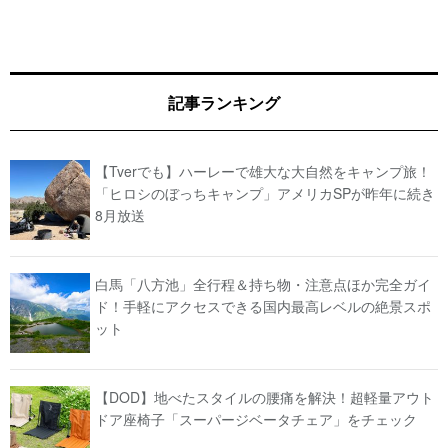
記事ランキング
【Tverでも】ハーレーで雄大な大自然をキャンプ旅！
「ヒロシのぼっちキャンプ」アメリカSPが昨年に続き
8月放送
白馬「八方池」全行程＆持ち物・注意点ほか完全ガイ
ド！手軽にアクセスできる国内最高レベルの絶景スポ
ット
【DOD】地べたスタイルの腰痛を解決！超軽量アウト
ドア座椅子「スーパージベータチェア」をチェック