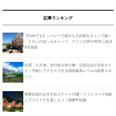
記事ランキング
【Tverでも】ハーレーで雄大な大自然をキャンプ旅！
「ヒロシのぼっちキャンプ」アメリカSPが昨年に続き
8月放送
白馬「八方池」全行程＆持ち物・注意点ほか完全ガイ
ド！手軽にアクセスできる国内最高レベルの絶景スポ
ット
関東近郊のおすすめコテージ10選！ファミリーで気軽
にアウトドアを楽しもう｜関東甲信越