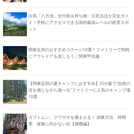
白馬「八方池」全行程＆持ち物・注意点ほか完全ガイ
ド！手軽にアクセスできる国内最高レベルの絶景スポ
ット
関東近郊のおすすめコテージ10選！ファミリーで気軽
にアウトドアを楽しもう｜関東甲信越
【関東近郊の夏キャンプにおすすめ】川や森で“自然の
涼を感じながら遊べる”ファミリーに人気のキャンプ場
15選
カブトムシ、クワガタを捕まえる！ 採集方法、時間
帯、採集に向かない日【捕獲編】