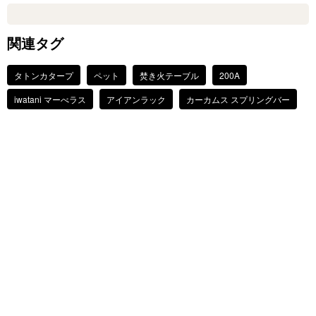
関連タグ
タトンカタープ
ペット
焚き火テーブル
200A
iwatani マーべラス
アイアンラック
カーカムス スプリングバー