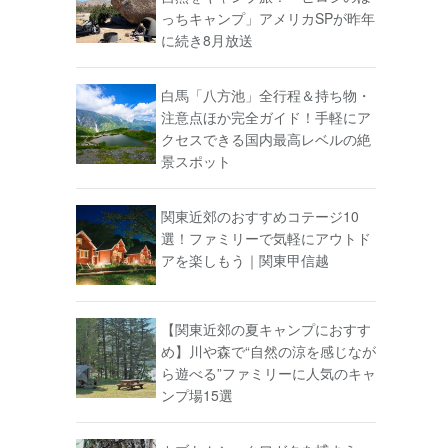
っちキャンプ」アメリカSPが昨年
に続き8月放送
白馬「八方池」全行程＆持ち物・
注意点ほか完全ガイド！手軽にア
クセスできる国内最高レベルの絶
景スポット
関東近郊のおすすめコテージ10
選！ファミリーで気軽にアウトド
アを楽しもう｜関東甲信越
【関東近郊の夏キャンプにおすす
め】川や森で“自然の涼を感じなが
ら遊べる”ファミリーに人気のキャ
ンプ場15選