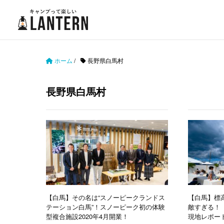
ホーム
/
長野県白馬村
長野県白馬村
【白馬】その名は“スノーピークランドス
【白馬】標高
テーション白馬”！スノーピーク初の体験
敵すぎる！「Ha
型複合施設2020年4月開業！
現地レポー