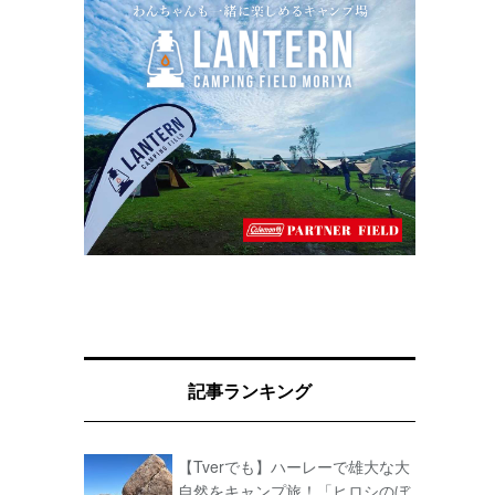
記事ランキング
【Tverでも】ハーレーで雄大な大
自然をキャンプ旅！「ヒロシのぼ