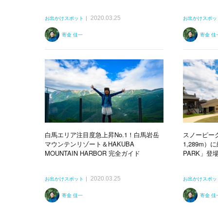
2020.03.25
お出かけスポット
お出かけスポッ
寄金 佳一
寄金 佳
白馬エリア注目度急上昇No.1！白馬岩岳
スノーピー
マウンテンリゾート＆HAKUBA
1,289m）
MOUNTAIN HARBOR 完全ガイド
PARK」登
2020.03.25
お出かけスポット
お出かけスポッ
寄金 佳一
寄金 佳