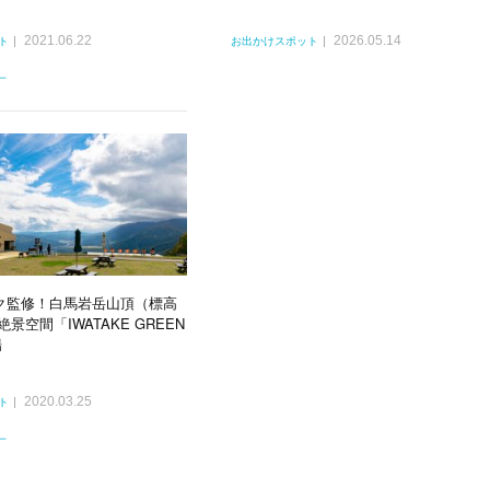
2021.06.22
2026.05.14
ト
お出かけスポット
一
ク監修！白馬岩岳山頂（標高
に絶景空間「IWATAKE GREEN
場
2020.03.25
ト
一