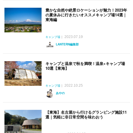
豊かな自然や絶景ロケーションが魅力！2023年
の夏休みに行きたいオススメキャンプ場14選｜
東海編
2023.07.19
キャンプ場
LANTERN編集部
キャンプと温泉で秋を満喫！温泉×キャンプ場
10選【東海】
2022.10.25
キャンプ場
あやの
【東海】名古屋から行けるグランピング施設11
選｜気軽に非日常空間を味わおう