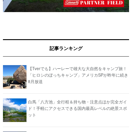
記事ランキング
【Tverでも】ハーレーで雄大な大自然をキャンプ旅！
「ヒロシのぼっちキャンプ」アメリカSPが昨年に続き
8月放送
白馬「八方池」全行程＆持ち物・注意点ほか完全ガイ
ド！手軽にアクセスできる国内最高レベルの絶景スポ
ット