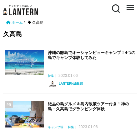
Search
Menu
ホーム
/
久高島
久高島
沖縄の離島でオーシャンビューキャンプ！4つの
島でキャンプ体験してみた
2023.01.06
特集
LANTERN編集部
絶品の島グルメ＆島内散策ツアー付き！神の
PR
島・久高島でグランピング体験
2023.01.06
キャンプ場
特集