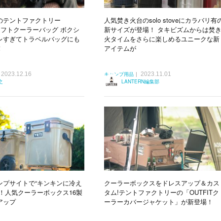
のテントファクトリー
人気焚き火台のsolo stoveにカラバリ有
Tソフトクーラーバッグ ボクシ
新サイズが登場！ タキビズムからは焚
レすぎてトラベルバッグにも
火タイムをさらに楽しめるユニークな新
！
アイテムが
2023.12.16
2023.11.01
キャンプ用品
之
LANTERN編集部
ンプサイトで“キンキンに冷え
クーラーボックスをドレスアップ＆カス
！人気クーラーボックス16製
タム!テントファクトリーの「OUTFITク
アップ
ーラーカバージャケット」が新登場！