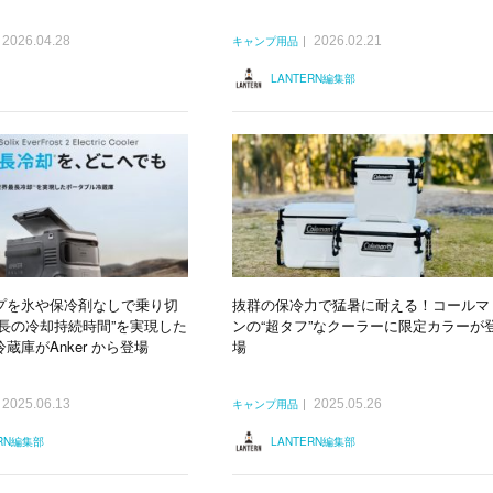
2026.04.28
2026.02.21
キャンプ用品
LANTERN編集部
プを氷や保冷剤なしで乗り切
抜群の保冷力で猛暑に耐える！コールマ
最長の冷却持続時間”を実現した
ンの“超タフ”なクーラーに限定カラーが
蔵庫がAnker から登場
場
2025.06.13
2025.05.26
キャンプ用品
ERN編集部
LANTERN編集部