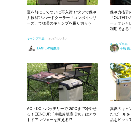
夏を前にしてついに再入荷！“タフで保冷
保冷力抜群
力抜群”のハードクーラー「コンボイシリ
「OUTFI
ーズ」で猛暑のキャンプを乗り切ろう
ー」オシャ
利用できる
2024.05.16
キャンプ用品
キャンプ用品
LANTERN編集部
牛島 義
AC・DC・バッテリーで-20℃まで冷やせ
真夏のキャ
る！EENOUR「車載冷蔵庫 D10」はアウ
た”ビールを
トドアレジャーを変える!?
品をピック