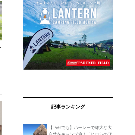
ク
記事ランキング
【Tverでも】ハーレーで雄大な大
自然をキャンプ旅！「ヒロシのぼ