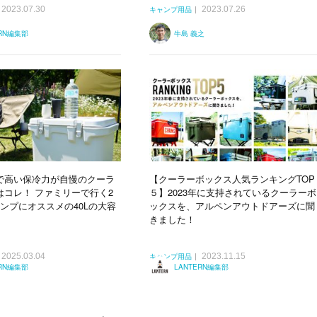
2023.07.30
2023.07.26
キャンプ用品
ERN編集部
牛島 義之
で高い保冷力が自慢のクーラ
【クーラーボックス人気ランキングTOP
はコレ！ ファミリーで行く2
５】2023年に支持されているクーラーボ
ンプにオススメの40Lの大容
ックスを、アルペンアウトドアーズに聞
きました！
2025.03.04
2023.11.15
キャンプ用品
ERN編集部
LANTERN編集部