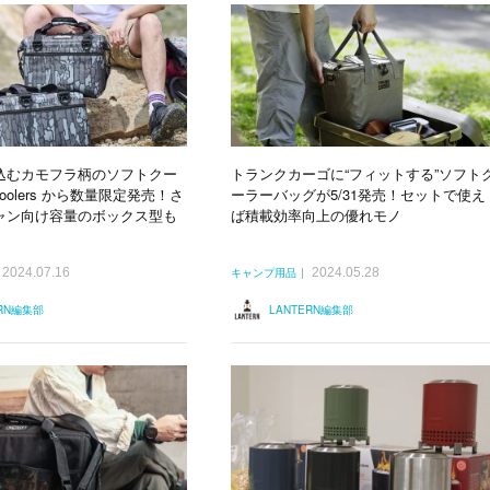
込むカモフラ柄のソフトクー
トランクカーゴに“フィットする”ソフト
oolers から数量限定発売！さ
ーラーバッグが5/31発売！セットで使え
ャン向け容量のボックス型も
ば積載効率向上の優れモノ
2024.07.16
2024.05.28
キャンプ用品
ERN編集部
LANTERN編集部