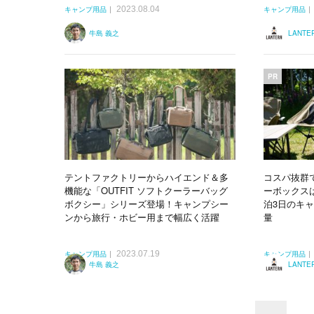
2023.08.04
キャンプ用品
キャンプ用品
牛島 義之
LANT
PR
テントファクトリーからハイエンド＆多
コスパ抜群
機能な「OUTFIT ソフトクーラーバッグ
ーボックス
ボクシー」シリーズ登場！キャンプシー
泊3日のキャ
ンから旅行・ホビー用まで幅広く活躍
量
2023.07.19
キャンプ用品
キャンプ用品
牛島 義之
LANT