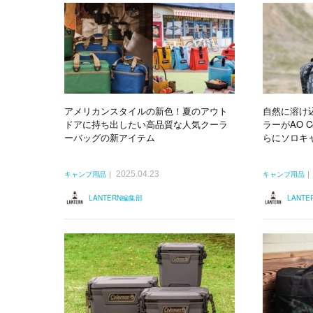
アメリカンスタイルの新色！夏のアウト
自然に溶け
ドアに持ち出したい高品質な人気クーラ
ラーがAO C
ーバッグの新アイテム
らにソロキ
2025.04.23
キャンプ用品
キャンプ用品
LANTERN編集部
LANT