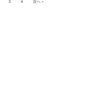
3
4
次へ »