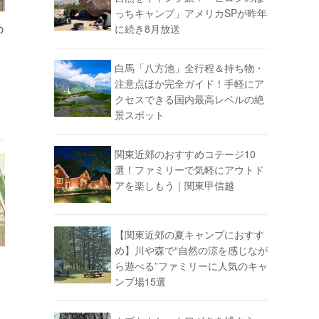
っちキャンプ」アメリカSPが昨年
に続き8月放送
の
き
白馬「八方池」全行程＆持ち物・
注意点ほか完全ガイド！手軽にア
クセスできる国内最高レベルの絶
景スポット
関東近郊のおすすめコテージ10
選！ファミリーで気軽にアウトド
アを楽しもう｜関東甲信越
【関東近郊の夏キャンプにおすす
め】川や森で“自然の涼を感じなが
ら遊べる”ファミリーに人気のキャ
ンプ場15選