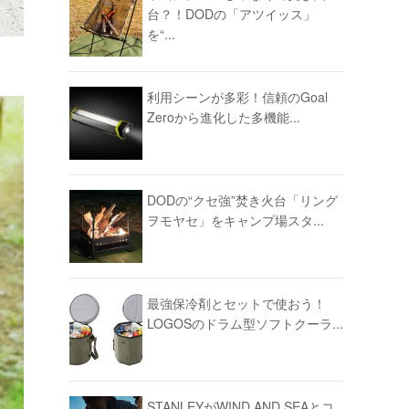
台？！DODの「アツイッス」
を“...
利用シーンが多彩！信頼のGoal
Zeroから進化した多機能...
DODの“クセ強”焚き火台「リング
ヲモヤセ」をキャンプ場スタ...
最強保冷剤とセットで使おう！
LOGOSのドラム型ソフトクーラ...
STANLEYがWIND AND SEAとコ