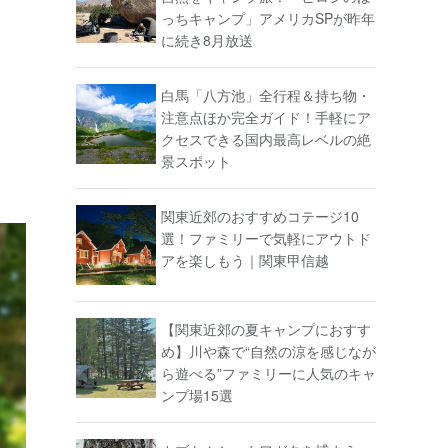
っちキャンプ」アメリカSPが昨年
に続き8月放送
白馬「八方池」全行程＆持ち物・
注意点ほか完全ガイド！手軽にア
クセスできる国内最高レベルの絶
景スポット
関東近郊のおすすめコテージ10
選！ファミリーで気軽にアウトド
アを楽しもう｜関東甲信越
【関東近郊の夏キャンプにおすす
め】川や森で“自然の涼を感じなが
ら遊べる”ファミリーに人気のキャ
ンプ場15選