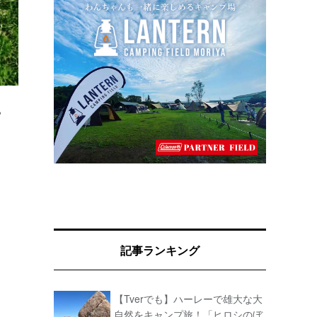
。
記事ランキング
【Tverでも】ハーレーで雄大な大
自然をキャンプ旅！「ヒロシのぼ